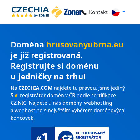
Kontakt
Doména
hrusovanyubrna.eu
je již registrovaná.
Registrujte si doménu
u jedničky na trhu!
Na
CZECHIA.COM
najdete tu pravou. Jsme jediný
5
★
registrátor domén v ČR podle
certifikace
CZ.NIC
. Najdete u nás
domény
,
webhosting
a
webhosting
s největším výběrem
doménových
koncovek
.