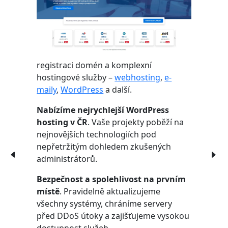
registraci domén a komplexní
hostingové služby –
webhosting
,
e-
maily
,
WordPress
a další.
Nabízíme nejrychlejší WordPress
hosting v ČR
. Vaše projekty poběží na
nejnovějších technologiích pod
nepřetržitým dohledem zkušených
administrátorů.
Bezpečnost a spolehlivost na prvním
místě
. Pravidelně aktualizujeme
všechny systémy, chráníme servery
před DDoS útoky a zajišťujeme vysokou
dostupnost služeb.