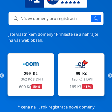
Název domény k registraci nebo převodu
Jste vlastníkem domény?
Přihlaste se
a nahrajte
na váš web obsah.
299 Kč
99 Kč
362 Kč s DPH
120 Kč s DPH
600 Kč
169 Kč
50 %
41 %
* cena na 1. rok registrace nové domény